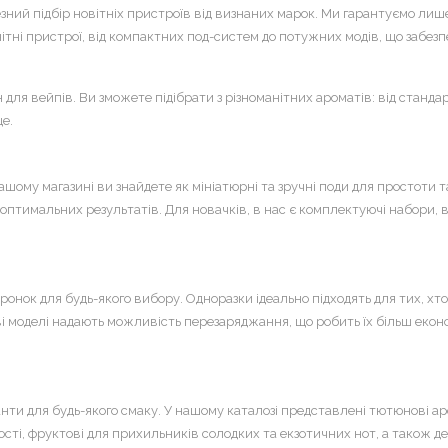
ний підбір новітніх пристроїв від визнаних марок. Ми гарантуємо лише 
манітні пристрої, від компактних под-систем до потужних модів, що забе
для вейпів. Ви зможете підібрати з різноманітних ароматів: від станд
е.
ашому магазині ви знайдете як мініатюрні та зручні поди для простоти т
тимальних результатів. Для новачків, в нас є комплектуючі набори, в 
ок для будь-якого вибору. Одноразки ідеально підходять для тих, хто ш
ві моделі надають можливість перезаряджання, що робить їх більш екон
анти для будь-якого смаку. У нашому каталозі представлені тютюнові а
сті, фруктові для прихильників солодких та екзотичних нот, а також де