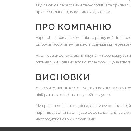
виділяються передовими технологіями та оригінальни
пристрої, відповідну вашим очікуванням.
ПРО КОМПАНІЮ
Vapehub – провідна компанія на ринку вейпінг-прист
широкий асортимент якісної продукції від перевірен
Наші товари допомагають покупцям насолоджуватися 
оптимальний девайс або комплектуючі, що задоволь
ВИСНОВКИ
У підсумку, наш інтернет-магазин вейпів та електро
підібрати топові рішення у вейп-індустрії.
Ми орієнтовані на те, щоб надавати сучасні та наді
паріння, завдяки нашій увазі до деталей та високих
насолодитися своїми покупками.