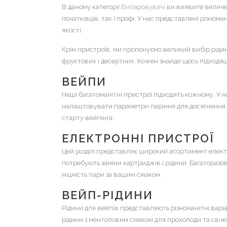
В даному категорії
Випаровувачі
ви виявите величез
початківців, так і профі. У нас представлені різно
якості.
Крім пристроїв, ми пропонуємо великий вибір рідин 
фруктових і десертних. Кожен знайде щось підходящ
ВЕЙПИ
Наші багатоманітні пристрої підходять кожному. У н
налаштовувати параметри паріння для досягнення оп
старту вейпінга.
ЕЛЕКТРОННІ ПРИСТРОЇ
Цей розділ представляє широкий асортимент електрон
потребують заміни картриджів і рідини. Багаторазо
міцність пари за вашим смаком.
ВЕЙП-РІДИНИ
Рідини для вейпів представляють різноманітні варі
рідини з ментоловим смаком для прохолоди та свіжо