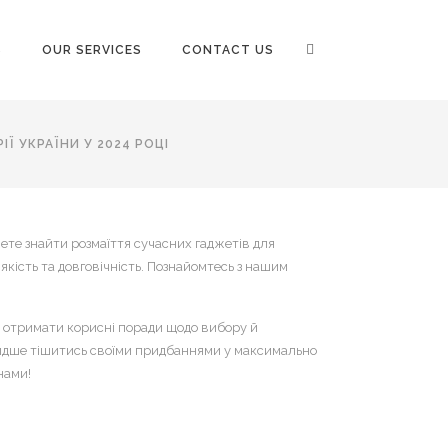
S
OUR SERVICES
CONTACT US
Ї УКРАЇНИ У 2024 РОЦІ
ете знайти розмаїття сучасних гаджетів для
кість та довговічність. Познайомтесь з нашим
ож отримати корисні поради щодо вибору й
видше тішитись своїми придбаннями у максимально
нами!