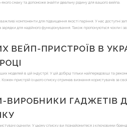
ь-якого смаку та допоможе знайти ідеальну рідину для вашого вейпа.
важливі компоненти для підвищення якості паріння. У нас доступні зап
 зарядки для надійного функціонування. Також пропонуються чохли і за
Х ВЕЙП-ПРИСТРОЇВ В УКР
 РОЦІ
х моделей в цій індустрії. У цій добірці тільки найпередовіші та реко
Кожен пристрій із цього списку отримав визнання користувачів за свої 
И-ВИРОБНИКИ ГАДЖЕТІВ Д
НКУ
ристувачі оцінили. У цьому списку ви познайомитеся з ключовими бренда