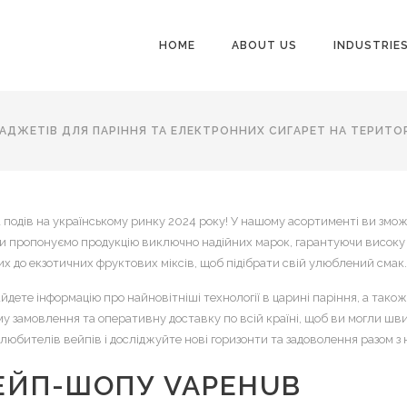
HOME
ABOUT US
INDUSTRIE
ДЖЕТІВ ДЛЯ ПАРІННЯ ТА ЕЛЕКТРОННИХ СИГАРЕТ НА ТЕРИТОРІ
 подів на українському ринку 2024 року! У нашому асортименті ви змож
и пропонуємо продукцію виключно надійних марок, гарантуючи високу я
х до екзотичних фруктових міксів, щоб підібрати свій улюблений смак.
йдете інформацію про найновітніші технології в царині паріння, а так
у замовлення та оперативну доставку по всій країні, щоб ви могли ш
любителів вейпів і досліджуйте нові горизонти та задоволення разом з 
ЕЙП-ШОПУ VAPEHUB