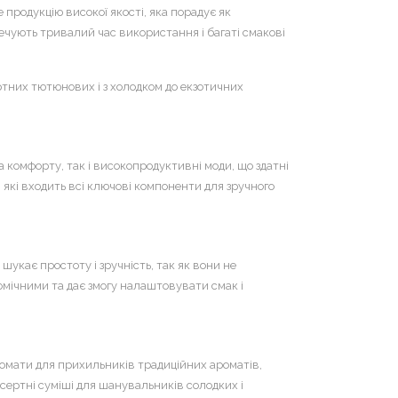
продукцію високої якості, яка порадує як
зпечують тривалий час використання і багаті смакові
артних тютюнових і з холодком до екзотичних
а комфорту, так і високопродуктивні моди, що здатні
які входить всі ключові компоненти для зручного
укає простоту і зручність, так як вони не
омічними та дає змогу налаштовувати смак і
ромати для прихильників традиційних ароматів,
сертні суміші для шанувальників солодких і