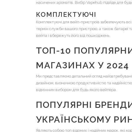
насичених ароматів. Вибір Vapehub підійде для буд
КОМПЛЕКТУЮЧІ
Комплектуючі для вейп-пристроїв забезпечують всі 
термін служби вашого пристрою, а також батареї та
вейпа і вбережуть його від пошкоджень.
ТОП-10 ПОПУЛЯРНИ
МАГАЗИНАХ У 2024
Ми представляємо детальний огляд найзатребуваніши
дизайном, визначною продуктивністю та надійністю. 
відмінним вибором для будь-якого вейпера.
ПОПУЛЯРНІ БРЕНД
УКРАЇНСЬКОМУ РИ
Являють собою топ відомих і надійних марок, які ко