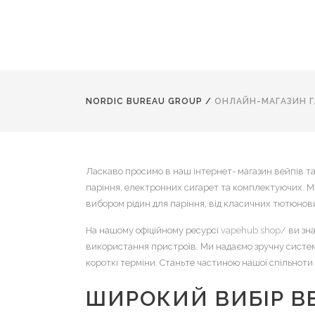
NORDIC BUREAU GROUP
/
ОНЛАЙН-МАГАЗИН ГА
Ласкаво просимо в наш інтернет- магазин вейпів та
паріння, електронних сигарет та комплектуючих. М
вибором рідин для паріння, від класичних тютюнови
На нашому офіційному ресурсі
vapehub.shop/
ви зна
використання пристроїв. Ми надаємо зручну систем
короткі терміни. Станьте частиною нашої спільноти 
ШИРОКИЙ ВИБІР В