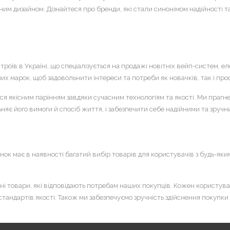
м дизайном. Дізнайтеся про бренди, які стали синонімом надійності та п
роїв в Україні, що спеціалізується на продажі новітніх вейп-систем, 
их марок, щоб задовольнити інтереси та потреби як новачків, так і про
якісним парінням завдяки сучасним технологіям та якості. Ми прагнем
няє його вимоги й спосіб життя, і забезпечити себе надійними та зру
нок має в наявності багатий вибір товарів для користувачів з будь-яки
йні товари, які відповідають потребам наших покупців. Кожен користувач
 стандартів якості. Також ми забезпечуємо зручність здійснення покупк