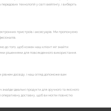
ередових технологій у світі вейпінгу, і виберіть
електронних пристроїв і аксесуарів. Ми пропонуємо
фесіоналів.
о до того, щоб кожен наш клієнт міг знайти
чними рішеннями для повсякденного використання.
м рівнем досвіду, і наш огляд допоможе вам
 знайде ідеальні продукти для зручного та якісного
и і оперативну доставку, щоб ви могли повністю